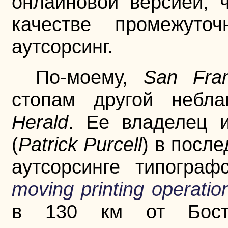
онлайновой версией, 
качестве промежуто
аутсорсинг.
По-моему,
San Fran
стопам другой небла
Herald
. Ее владелец 
(
Patrick Purcell
) в посл
аутсорсинге типограф
moving printing operatio
в 130 км от Бост