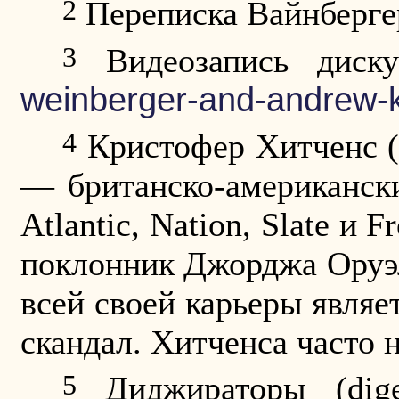
2
Переписка
Вайнберге
3
Видеозапись диск
weinberger-and-andrew-
4
Кристофер Хитченс (
— британско-американски
Atlantic, Nation, Slate
и
Fr
поклонник Джорджа Оруэл
всей своей карьеры являе
скандал. Хитченса часто 
5
Диджираторы (diger