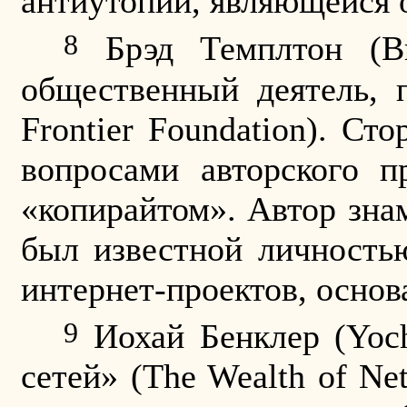
антиутопии, являющейся 
8
Брэд Темплтон (
B
общественный деятель, 
Frontier Foundation
). Сто
вопросами авторского п
«копирайтом». Автор зна
был известной личност
интернет-проектов, осно
9
Иохай Бенклер (
Yoc
сетей» (
The
Wealth
of
Ne