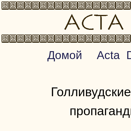
Домой
Acta 
Голливудские
пропаганд