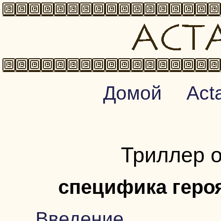
Домой
Act
Триллер о
специфика геро
Введение