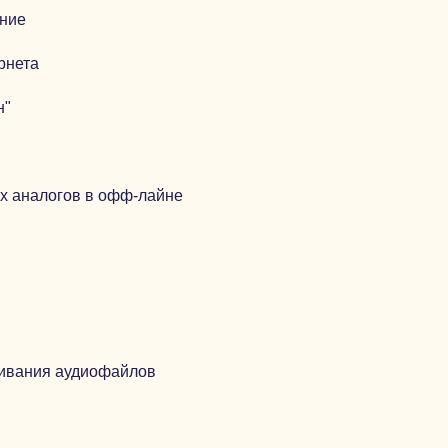
ание
рнета
н"
их аналогов в офф-лайне
шивания аудиофайлов