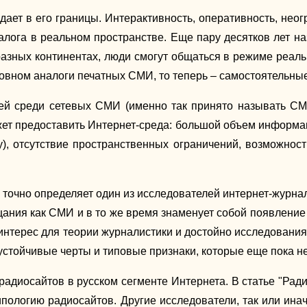
опадает в его границы. Интерактивность, оперативность, 
алога в реальном пространстве. Еще пару десятков лет на
 разных континентах, люди смогут общаться в режиме реа
овном аналоги печатных СМИ, то теперь – самостоятельные
ей среди сетевых СМИ (именно так принято называть СМ
ет предоставить Интернет-среда: большой объем информаци
), отсутствие пространственных ограничений, возможнос
точно определяет один из исследователей интернет-журнал
ания как СМИ и в то же время знаменует собой появление
 интерес для теории журналистики и достойно исследования
устойчивые черты и типовые признаки, которые еще пока н
 радиосайтов в русском сегменте Интернета. В статье "Рад
пологию радиосайтов. Другие исследователи, так или ина