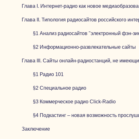
Глава I. Интернет-радио как новое медиаобразов
Глава II. Типология радиосайтов российского инте
§1 Анализ радиосайтов "электронный фэн-зи
§2 Информационно-развлекательные сайты
Глава III. Сайты онлайн-радиостанций, не имеющ
§1 Радио 101
§2 Специальное радио
§3 Коммерческое радио Click-Radio
§4 Подкастинг – новая возможность прослу
Заключение